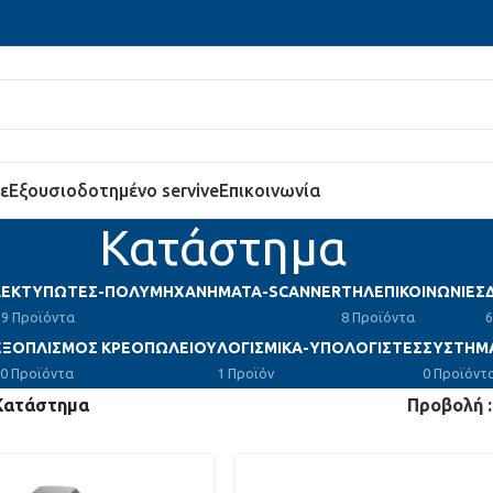
ε
Εξουσιοδοτημένο servive
Επικοινωνία
Κατάστημα
Α
ΕΚΤΥΠΩΤΕΣ-ΠΟΛΥΜΗΧΑΝΗΜΑΤΑ-SCANNER
ΤΗΛΕΠΙΚΟΙΝΩΝΙΕΣ
9 Προϊόντα
8 Προϊόντα
6
ΕΞΟΠΛΙΣΜΟΣ ΚΡΕΟΠΩΛΕΙΟΥ
ΛΟΓΙΣΜΙΚΑ-ΥΠΟΛΟΓΙΣΤΕΣ
ΣΥΣΤΗΜ
0 Προϊόντα
1 Προϊόν
0 Προϊόντ
Κατάστημα
Προβολή