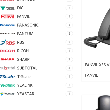
DIGI
2
FANVIL
2
PANASONIC
4
PANTUM
2
RBS
9
RICOH
1
SHARP
3
FANVIL X3S V
SUBTOTAL
3
FANVIL
T-Scale
1
YEALINK
2
YEASTAR
1