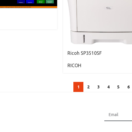
Ricoh SP3510SF
RICOH
1
2
3
4
5
6