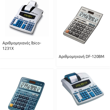
Αριθμομηχανές lbico-
1231X
Αριθμομηχανή DF-120BM