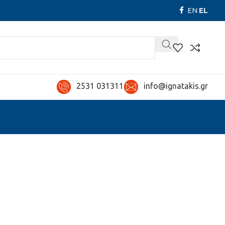
EN
EL
2531 031311
info@ignatakis.gr